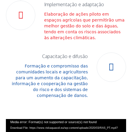
Implementação e adaptação
Elaboração de ações piloto em
espaços agrícolas que permitirão uma
melhor gestão do solo e das águas,
tendo em conta os riscos associados
às alterações climáticas.
Capacitação e difusão
Formação e compromisso das
comunidades locais e agriculto­res
para um aumento da capaci­tação,
informação e cooperação na gestão
do risco e dos siste­mas de
compensação de danos.
Media error: Format(s) not supported or source(s) not found
Reprodutor
Download File: https://www.riskaquasoil.eu/wp-content/uploads/2020/03/RAS_PT.mp4?