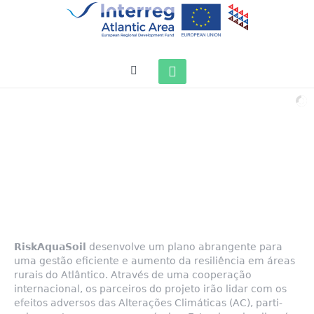
RiskAquaSoil
Plano Atlântico de Gestão de Risco no Solo e na Água
cofinanciado pelo Fundo Europeu de Desenvolvimento Regional (FEDER)
através do programa de pooperação Espaço Atlântico INTERRREG, com a referência EAPA_272 / 2016
RiskAquaSoil
desenvolve um plano abrangente para
uma gestão efici­ente e aumento da resiliência em áreas
rurais do Atlântico. Através de uma cooperação
internacio­nal, os parceiros do projeto irão lidar com os
efeitos adversos das Alterações Climáticas (AC), parti­