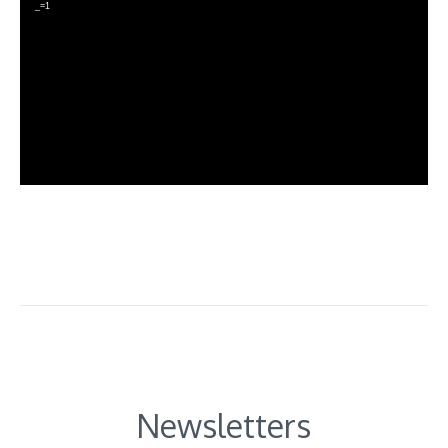
de
_=1
vídeo
Newsletters