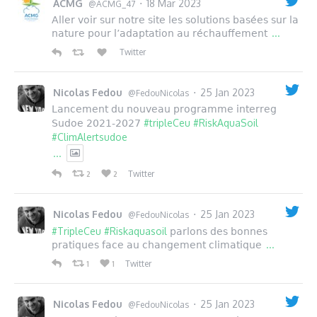
ACMG
18 Mar 2023
·
@ACMG_47
Aller voir sur notre site les solutions basées sur la
...
nature pour l’adaptation au réchauffement
Twitter
Nicolas Fedou
25 Jan 2023
·
@FedouNicolas
Lancement du nouveau programme interreg
#tripleCeu
#RiskAquaSoil
Sudoe 2021-2027
#ClimAlertsudoe
...
Twitter
2
2
Nicolas Fedou
25 Jan 2023
·
@FedouNicolas
#TripleCeu
#Riskaquasoil
parlons des bonnes
...
pratiques face au changement climatique
Twitter
1
1
Nicolas Fedou
25 Jan 2023
·
@FedouNicolas